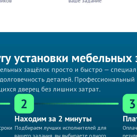
чиков
ваше задание
угу установки мебельных
ебельных защёлок просто и быстро — специ
долговечность деталей. Профессиональный
ихся дверец без лишних затрат.
2
3
Находим за 2 минуты
Пла
сроки
Подбираем лучших исполнителей для
Оплач
вашего задания, вы выбираете одного
резул