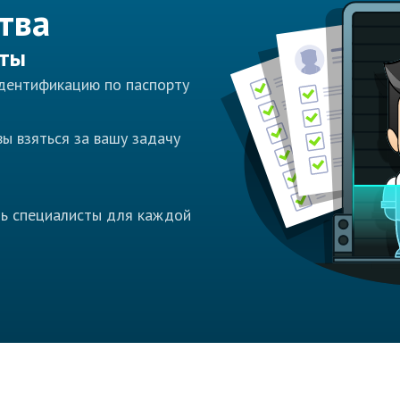
тва
сты
идентификацию по паспорту
ы взяться за вашу задачу
ть специалисты для каждой