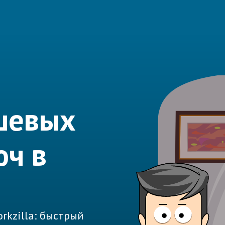
шевых
юч в
rkzilla: быстрый