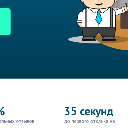
%
35 секунд
ельных отзывов
до первого отклика на