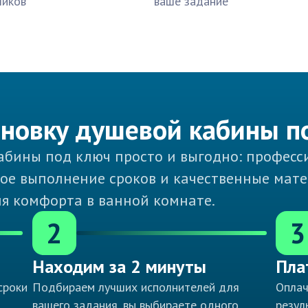
чиков
ваше задание
тановку душевой кабины п
кабины под ключ просто и выгодно: профес
ное выполнение сроков и качественные мат
ля комфорта в ванной комнате.
2
3
Находим за 2 минуты
Пла
сроки
Подбираем лучших исполнителей для
Оплач
вашего задания, вы выбираете одного
резул