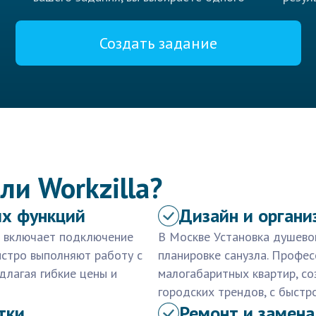
Создать задание
ли Workzilla?
х функций
Дизайн и органи
е включает подключение
В Москве Установка душево
ыстро выполняют работу с
планировке санузла. Профе
длагая гибкие цены и
малогабаритных квартир, с
городских трендов, с быстр
тки
Ремонт и замена