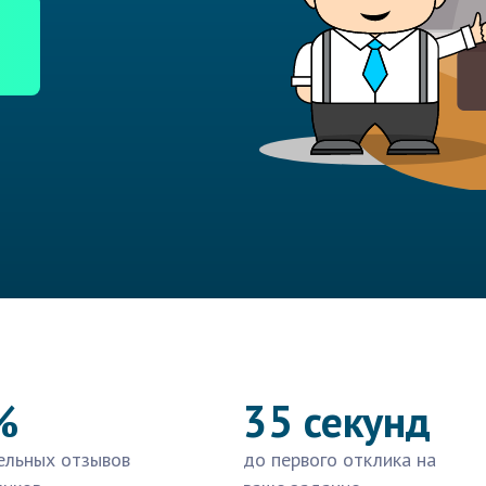
%
35 секунд
ельных отзывов
до первого отклика на