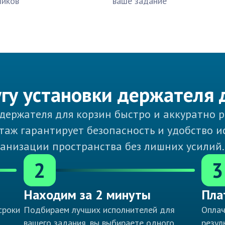
чиков
ваше задание
угу установки держателя 
держателя для корзин быстро и аккуратно 
аж гарантирует безопасность и удобство ис
анизации пространства без лишних усилий.
2
3
Находим за 2 минуты
Пла
сроки
Подбираем лучших исполнителей для
Оплач
вашего задания, вы выбираете одного
резул