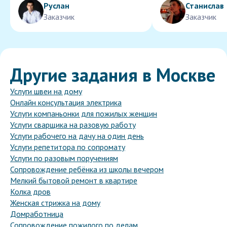
Руслан
Станислав
Заказчик
Заказчик
Другие задания в Москве
Услуги швеи на дому
Онлайн консультация электрика
Услуги компаньонки для пожилых женщин
Услуги сварщика на разовую работу
Услуги рабочего на дачу на один день
Услуги репетитора по сопромату
Услуги по разовым поручениям
Сопровождение ребёнка из школы вечером
Мелкий бытовой ремонт в квартире
Колка дров
Женская стрижка на дому
Домработница
Сопровождение пожилого по делам