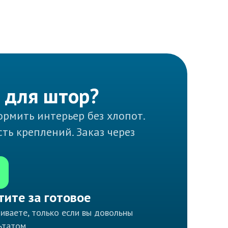
й для штор?
рмить интерьер без хлопот.
ь креплений. Заказ через
тите за готовое
иваете, только если вы довольны
ьтатом