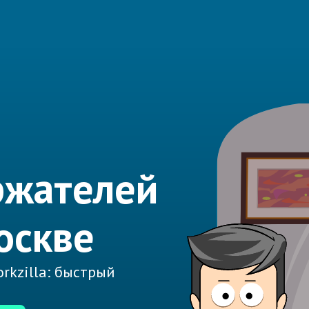
ржателей
оскве
rkzilla: быстрый