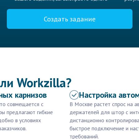
Создать задание
ли Workzilla?
ных карнизов
Настройка авто
то совмещается с
В Москве растет спрос на а
ры предлагают гибкие
держателей для штор с инт
добно в условиях
дистанционно контролирова
заказчиков.
быстрое подключение и нас
требований.