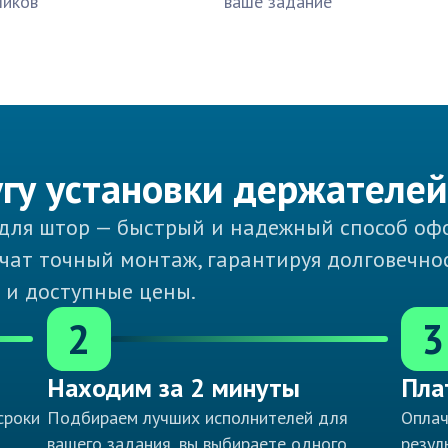
чиков
ваше задание
угу установки держателе
 для штор — быстрый и надежный способ офо
ат точный монтаж, гарантируя долговечност
о и доступные цены.
2
3
Находим за 2 минуты
Пла
сроки
Подбираем лучших исполнителей для
Оплач
вашего задания, вы выбираете одного
резул