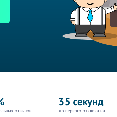
%
35 секунд
ельных отзывов
до первого отклика на