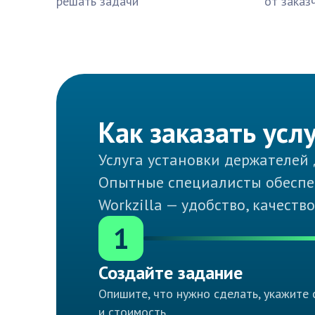
решать задачи
от заказ
Как заказать усл
Услуга установки держателей
Опытные специалисты обеспеч
Workzilla — удобство, качеств
1
Создайте задание
Опишите, что нужно сделать, укажите 
и стоимость