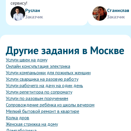
сервису!
Руслан
Станислав
Заказчик
Заказчик
Другие задания в Москве
Услуги швеи на дому
Онлайн консультация электрика
Услуги компаньонки для пожилых женщин
Услуги сварщика на разовую работу
Услуги рабочего на дачу на один день
Услуги репетитора по сопромату
Услуги по разовым поручениям
Сопровождение ребёнка из школы вечером
Мелкий бытовой ремонт в квартире
Колка дров
Женская стрижка на дому
Домработница