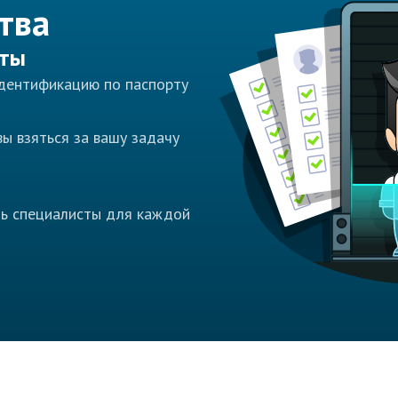
тва
сты
идентификацию по паспорту
ы взяться за вашу задачу
ть специалисты для каждой