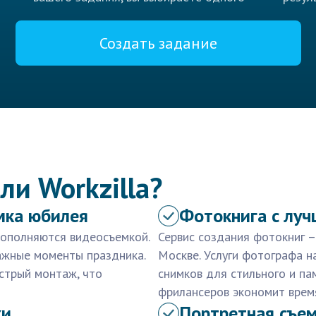
Создать задание
ли Workzilla?
мка юбилея
Фотокнига с лу
дополняются видеосъемкой.
Сервис создания фотокниг –
ажные моменты праздника.
Москве. Услуги фотографа 
стрый монтаж, что
снимков для стильного и па
фрилансеров экономит время
ки
Портретная съем