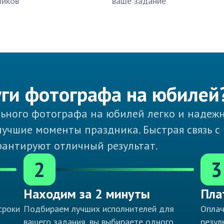
чиков
ваше задание
уги фотографа на юбилей
льного фотографа на юбилей легко и надеж
учшие моменты праздника. Быстрая связь с
антируют отличный результат.
2
3
Находим за 2 минуты
Пла
сроки
Подбираем лучших исполнителей для
Оплач
вашего задания, вы выбираете одного
резул