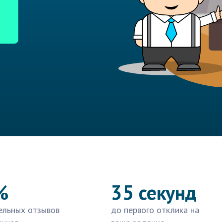
%
35 секунд
ельных отзывов
до первого отклика на