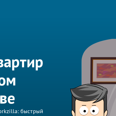
вартир
дом
кве
rkzilla: быстрый