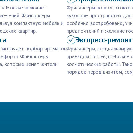
 в Москве включает
Фрилансеры по подготовке 
влечений. Фрилансеры
кухонное пространство для
льзуя компактную мебель и
особенно востребовано, уч
одских квартир.
предпочтений и желание го
та
Экспресс-ремонт
й включает подбор ароматов
Фрилансеры, специализирую
омфорта. Фрилансеры
приездом гостей, в Москве 
а, которые ценят жители
косметические работы. Тако
порядок перед визитом, сох