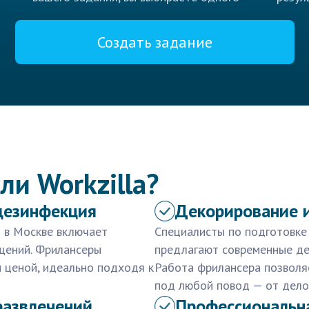
Создать задание
ли Workzilla?
дезинфекция
Декорирование и
 в Москве включает
Специалисты по подготовке
щений. Фрилансеры
предлагают современные де
й ценой, идеально подходя к
Работа фрилансера позволя
под любой повод — от дело
развлечений
Профессиональна