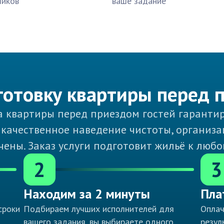
чиков
ваше задание
готовку квартиры перед 
 квартиры перед приездом гостей гарантир
 качественное наведение чистоты, организ
ены. Заказ услуги подготовит жильё к люб
2
3
Находим за 2 минуты
Пла
сроки
Подбираем лучших исполнителей для
Оплач
вашего задания, вы выбираете одного
резул