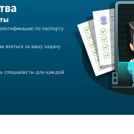
тва
сты
идентификацию по паспорту
ы взяться за вашу задачу
ть специалисты для каждой