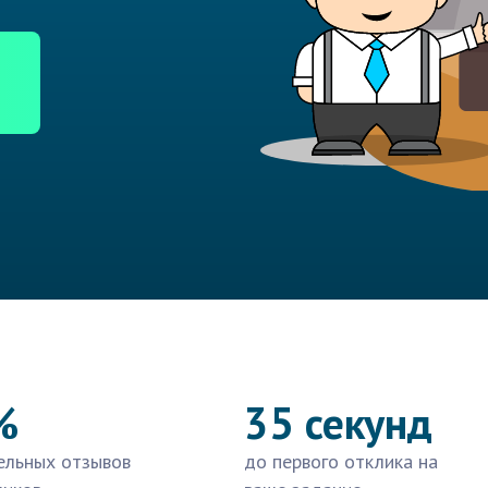
%
35 секунд
ельных отзывов
до первого отклика на