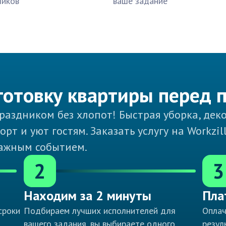
чиков
ваше задание
дготовку квартиры перед 
аздником без хлопот! Быстрая уборка, дек
т и уют гостям. Заказать услугу на Workzil
важным событием.
2
3
Находим за 2 минуты
Пла
сроки
Подбираем лучших исполнителей для
Оплач
вашего задания, вы выбираете одного
резул