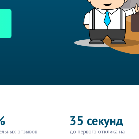
%
35 секунд
ельных отзывов
до первого отклика на