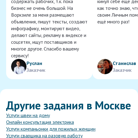
содержать рабочих, т.к. пока
кинул себе ещё ден
бизнес не очень большой. На
как точно знаю, ч
Воркзиле за меня размещают
своим Личным пом
объявления, пишут тексты, создают
ещё много раз!
инфографику, монтируют видео,
делают сайты, рекламу в яндексе и
соцсетях, ищут поставщиков и
многое другое. Спасибо вашему
сервису!
Руслан
Станислав
Заказчик
Заказчик
Другие задания в Москве
Услуги швеи на дому
Онлайн консультация электрика
Услуги компаньонки для пожилых женщин
Услуги сварщика на разовую работу