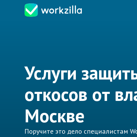
Услуги защит
откосов от вл
Москве
Поручите это дело специалистам Wo