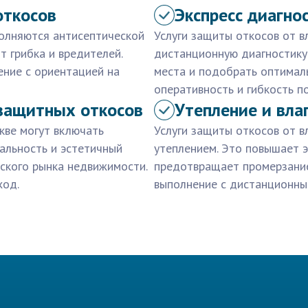
откосов
Экспресс диагно
полняются антисептической
Услуги защиты откосов от в
 грибка и вредителей.
дистанционную диагностику
ние с ориентацией на
места и подобрать оптимал
оперативность и гибкость по
защитных откосов
Утепление и вла
кве могут включать
Услуги защиты откосов от в
альность и эстетичный
утеплением. Это повышает 
ского рынка недвижимости.
предотвращает промерзание
ход.
выполнение с дистанционны