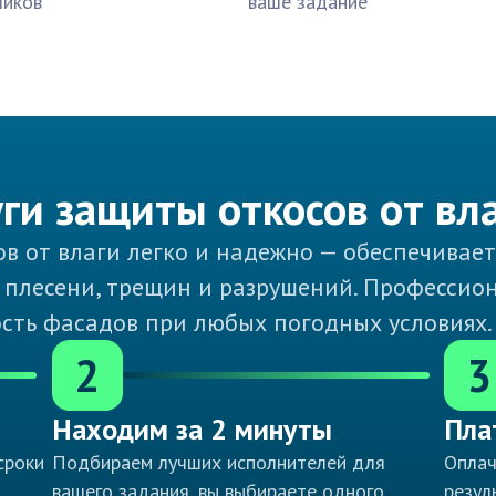
чиков
ваше задание
уги защиты откосов от вл
ов от влаги легко и надежно — обеспечивает
плесени, трещин и разрушений. Профессио
ость фасадов при любых погодных условиях.
2
3
Находим за 2 минуты
Пла
сроки
Подбираем лучших исполнителей для
Оплач
вашего задания, вы выбираете одного
резул