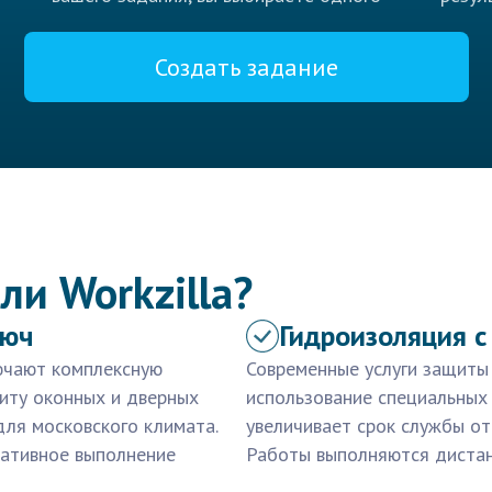
Создать задание
ли Workzilla?
люч
Гидроизоляция с
лючают комплексную
Современные услуги защиты 
иту оконных и дверных
использование специальных
для московского климата.
увеличивает срок службы от
ративное выполнение
Работы выполняются дистан