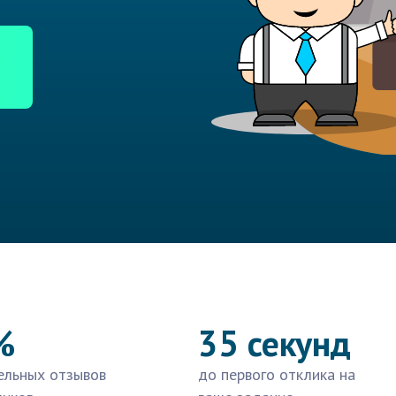
%
35 секунд
ельных отзывов
до первого отклика на