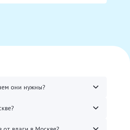
ачем они нужны?
скве?
 от влаги в Москве?