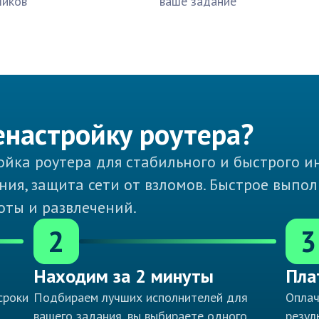
чиков
ваше задание
енастройку роутера?
йка роутера для стабильного и быстрого ин
ия, защита сети от взломов. Быстрое выпо
ты и развлечений.
2
3
Находим за 2 минуты
Пла
сроки
Подбираем лучших исполнителей для
Оплач
вашего задания, вы выбираете одного
резул