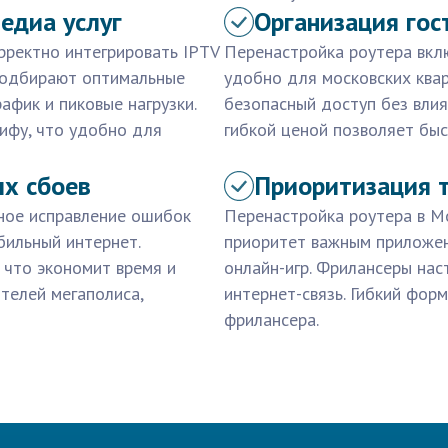
едиа услуг
Организация гос
рректно интегрировать IPTV
Перенастройка роутера вклю
 подбирают оптимальные
удобно для московских ква
афик и пиковые нагрузки.
безопасный доступ без влия
ифу, что удобно для
гибкой ценой позволяет быс
ых сбоев
Приоритизация т
ное исправление ошибок
Перенастройка роутера в М
бильный интернет.
приоритет важным приложен
 что экономит время и
онлайн-игр. Фрилансеры нас
телей мегаполиса,
интернет-связь. Гибкий фор
фрилансера.