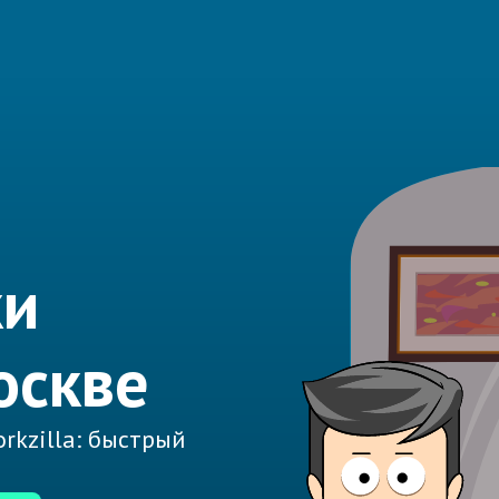
ки
оскве
rkzilla: быстрый