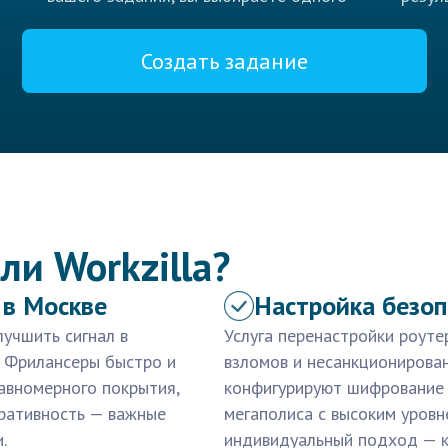
Создать задание
ли Workzilla?
 в Москве
Настройка безоп
учшить сигнал в
Услуга перенастройки роуте
. Фрилансеры быстро и
взломов и несанкционирова
авномерного покрытия,
конфигурируют шифрование 
еративность — важные
мегаполиса с высоким уровн
.
индивидуальный подход — 