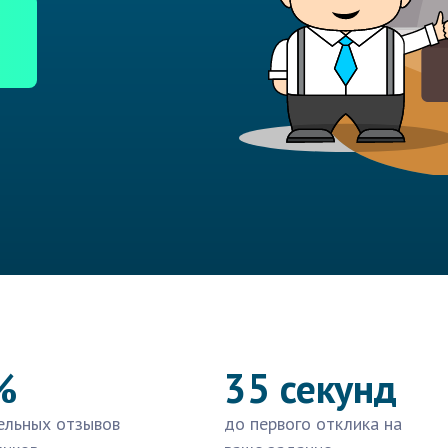
%
35 секунд
ельных отзывов
до первого отклика на