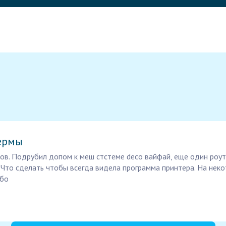
ермы
ров. Подрубил допом к меш стстеме deco вайфай, еще один роу
 Что сделать чтобы всегда видела программа принтера. На неко
ибо