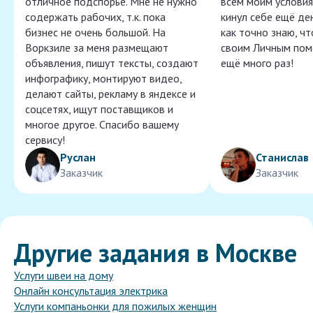
отличное подспорье. Мне не нужно
всем моим условия
содержать рабочих, т.к. пока
кинул себе ещё ден
бизнес не очень большой. На
как точно знаю, ч
Воркзиле за меня размещают
своим Личным пом
объявления, пишут тексты, создают
ещё много раз!
инфографику, монтируют видео,
делают сайты, рекламу в яндексе и
соцсетях, ищут поставщиков и
многое другое. Спасибо вашему
сервису!
Руслан
Станислав
Заказчик
Заказчик
Другие задания в Москве
Услуги швеи на дому
Онлайн консультация электрика
Услуги компаньонки для пожилых женщин