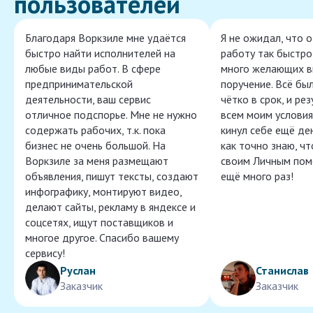
пользователей
Благодаря Воркзиле мне удаётся
Я не ожидал, что 
быстро найти исполнителей на
работу так быстро,
любые виды работ. В сфере
много желающих в
предпринимательской
поручение. Всё бы
деятельности, ваш сервис
чётко в срок, и ре
отличное подспорье. Мне не нужно
всем моим условия
содержать рабочих, т.к. пока
кинул себе ещё ден
бизнес не очень большой. На
как точно знаю, ч
Воркзиле за меня размещают
своим Личным пом
объявления, пишут тексты, создают
ещё много раз!
инфографику, монтируют видео,
делают сайты, рекламу в яндексе и
соцсетях, ищут поставщиков и
многое другое. Спасибо вашему
сервису!
Руслан
Станислав
Заказчик
Заказчик