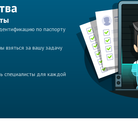
тва
сты
идентификацию по паспорту
ы взяться за вашу задачу
ть специалисты для каждой