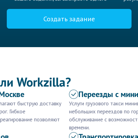
Создать задание
ли Workzilla?
 Москве
Переезды с мин
длагают быструю доставку
Услуги грузового такси мин
ог. Гибкое
небольших переездов по го
 реагирование позволяют
обслуживание с возможност
времени.
зов
Транспортировка