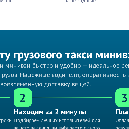
чиков
ваше задание
угу грузового такси минив
кси минивэн быстро и удобно — идеальное р
грузов. Надёжные водители, оперативность
своевременную доставку вещей.
2
3
Находим за 2 минуты
Пла
сроки
Подбираем лучших исполнителей для
Оплач
вашего задания, вы выбираете одного
резул