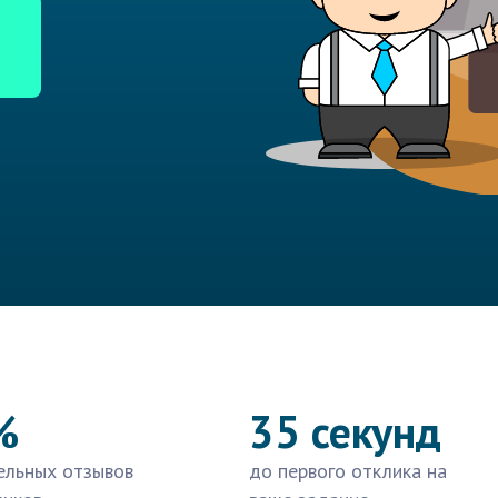
%
35 секунд
ельных отзывов
до первого отклика на