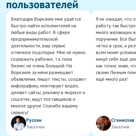
пользователей
Благодаря Воркзиле мне удаётся
Я не ожидал, что 
быстро найти исполнителей на
работу так быстро,
любые виды работ. В сфере
много желающих в
предпринимательской
поручение. Всё бы
деятельности, ваш сервис
чётко в срок, и ре
отличное подспорье. Мне не нужно
всем моим условия
содержать рабочих, т.к. пока
кинул себе ещё ден
бизнес не очень большой. На
как точно знаю, ч
Воркзиле за меня размещают
своим Личным пом
объявления, пишут тексты, создают
ещё много раз!
инфографику, монтируют видео,
делают сайты, рекламу в яндексе и
соцсетях, ищут поставщиков и
многое другое. Спасибо вашему
сервису!
Руслан
Станислав
Заказчик
Заказчик