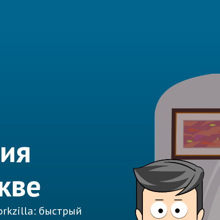
ния
кве
rkzilla: быстрый