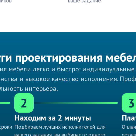
чиков
ваше задание
уги проектирования мебе
ния мебели легко и быстро: индивидуальные
нства и высокое качество исполнения. Про
льность интерьера.
2
3
Находим за 2 минуты
Пла
сроки
Подбираем лучших исполнителей для
Оплач
вашего задания, вы выбираете одного
резул