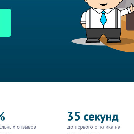
%
35 секунд
ельных отзывов
до первого отклика на