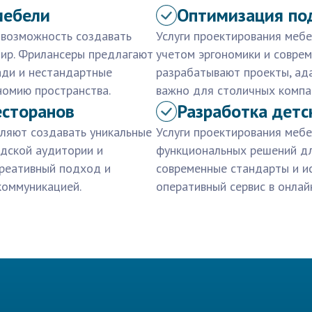
мебели
Оптимизация по
 возможность создавать
Услуги проектирования меб
тир. Фрилансеры предлагают
учетом эргономики и соврем
ади и нестандартные
разрабатывают проекты, ад
номию пространства.
важно для столичных компан
есторанов
Разработка детс
оляют создавать уникальные
Услуги проектирования меб
одской аудитории и
функциональных решений дл
креативный подход и
современные стандарты и и
коммуникацией.
оперативный сервис в онлай