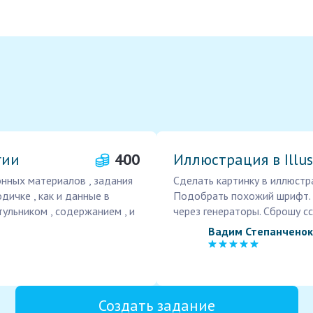
гии
400
Иллюстрация в Illus
нных материалов , задания
Сделать картинку в иллюстр
одичке , как и данные в
Подобрать похожий шрифт. В
тульником , содержанием , и
через генераторы. Сброшу сс
Вадим Степанченок
Создать задание