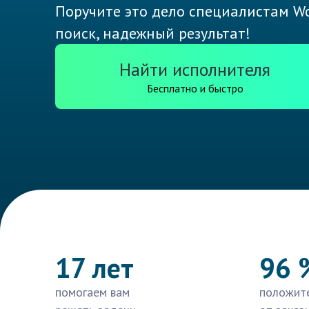
Поручите это дело специалистам Wo
поиск, надежный результат!
Найти исполнителя
Бесплатно и быстро
17 лет
96 
помогаем вам
положит