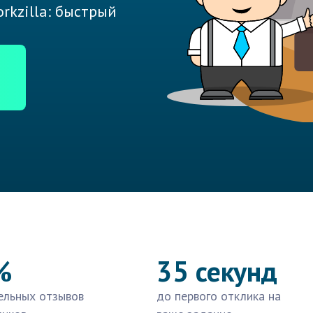
rkzilla: быстрый
%
35 секунд
ельных отзывов
до первого отклика на