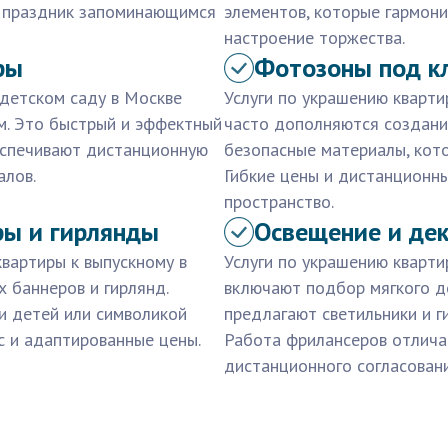
ь праздник запоминающимся
элементов, которые гармони
настроение торжества.
ры
Фотозоны под кл
 детском саду в Москве
Услуги по украшению кварти
. Это быстрый и эффектный
часто дополняются создание
еспечивают дистанционную
безопасные материалы, кот
алов.
Гибкие цены и дистанционн
пространство.
ры и гирлянды
Освещение и де
вартиры к выпускному в
Услуги по украшению кварти
 баннеров и гирлянд.
включают подбор мягкого д
и детей или символикой
предлагают светильники и 
с и адаптированные цены.
Работа фрилансеров отлича
дистанционного согласовани