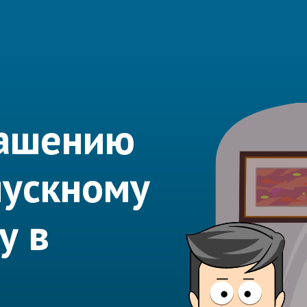
рашению
пускному
у в