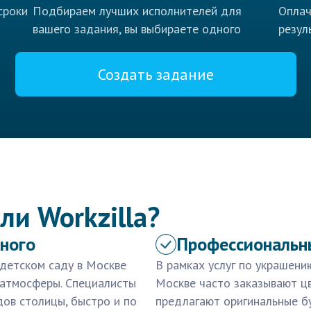
сроки
Подбираем лучших исполнителей для
Оплач
вашего задания, вы выбираете одного
резул
Создать задание
ли Workzilla?
кного
Профессиональн
 детском саду в Москве
В рамках услуг по украшени
 атмосферы. Специалисты
Москве часто заказывают ц
ов столицы, быстро и по
предлагают оригинальные бу