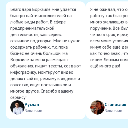
Благодаря Воркзиле мне удаётся
Я не ожидал, что 
быстро найти исполнителей на
работу так быстро,
любые виды работ. В сфере
много желающих в
предпринимательской
поручение. Всё бы
деятельности, ваш сервис
чётко в срок, и ре
отличное подспорье. Мне не нужно
всем моим условия
содержать рабочих, т.к. пока
кинул себе ещё ден
бизнес не очень большой. На
как точно знаю, ч
Воркзиле за меня размещают
своим Личным пом
объявления, пишут тексты, создают
ещё много раз!
инфографику, монтируют видео,
делают сайты, рекламу в яндексе и
соцсетях, ищут поставщиков и
многое другое. Спасибо вашему
сервису!
Руслан
Станислав
Заказчик
Заказчик