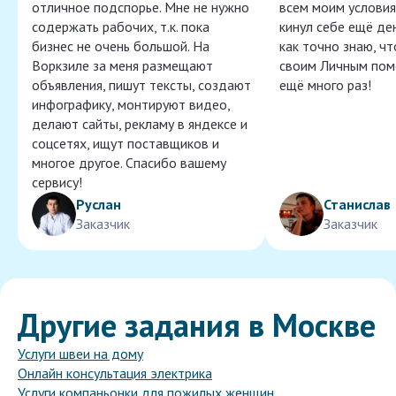
отличное подспорье. Мне не нужно
всем моим условия
содержать рабочих, т.к. пока
кинул себе ещё ден
бизнес не очень большой. На
как точно знаю, ч
Воркзиле за меня размещают
своим Личным пом
объявления, пишут тексты, создают
ещё много раз!
инфографику, монтируют видео,
делают сайты, рекламу в яндексе и
соцсетях, ищут поставщиков и
многое другое. Спасибо вашему
сервису!
Руслан
Станислав
Заказчик
Заказчик
Другие задания в Москве
Услуги швеи на дому
Онлайн консультация электрика
Услуги компаньонки для пожилых женщин