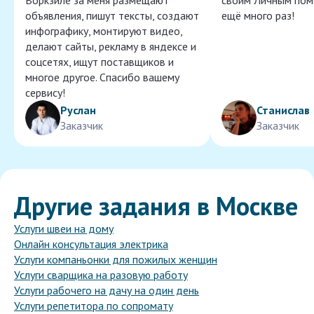
Воркзиле за меня размещают
своим Личным пом
объявления, пишут тексты, создают
ещё много раз!
инфографику, монтируют видео,
делают сайты, рекламу в яндексе и
соцсетях, ищут поставщиков и
многое другое. Спасибо вашему
сервису!
Руслан
Станислав
Заказчик
Заказчик
Другие задания в Москве
Услуги швеи на дому
Онлайн консультация электрика
Услуги компаньонки для пожилых женщин
Услуги сварщика на разовую работу
Услуги рабочего на дачу на один день
Услуги репетитора по сопромату