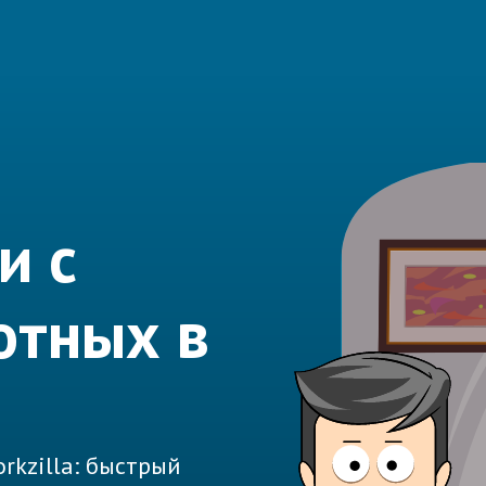
и с
отных в
rkzilla: быстрый