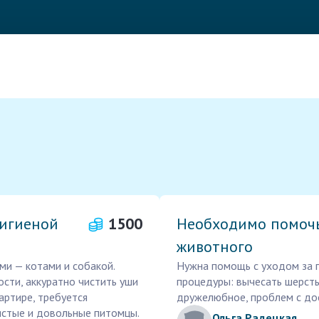
гигиеной
1500
Необходимо помочь
животного
и — котами и собакой.
Нужна помощь с уходом за 
сти, аккуратно чистить уши
процедуры: вычесать шерсть
вартире, требуется
дружелюбное, проблем с дос
истые и довольные питомцы.
Ольга Радецкая