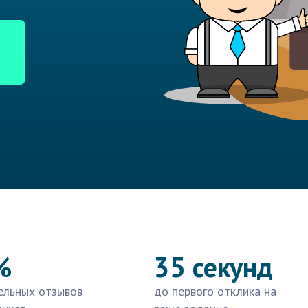
%
35 секунд
ельных отзывов
до первого отклика на