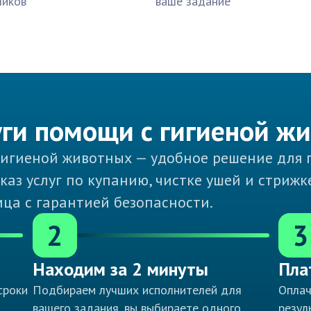
чиков
ваше задание
уги помощи с гигиеной ж
гигиеной животных — удобное решение для 
каз услуг по купанию, чистке ушей и стрижк
ца с гарантией безопасности.
2
3
Находим за 2 минуты
Пла
сроки
Подбираем лучших исполнителей для
Оплач
вашего задания, вы выбираете одного
резул