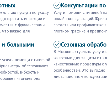
отных
Консультации по
едлагают услуги по уходу
Услуги помощи с гигиеной ж
редотвратить инфекции и
онлайн-консультаций. Фрил
ичества с фрилансерами
средств или профилактике з
, что важно для
плотном графике и предпоч
и и больными
Сезонная обрабо
В Москве актуальны услуги 
животных для защиты от кл
 услуги помощи с гигиеной
качественные процедуры с 
Фрилансеры обеспечивают
особенностей. Это выгодно 
ебностей. Гибкость и
дистанционным консультаци
доровье питомцев без