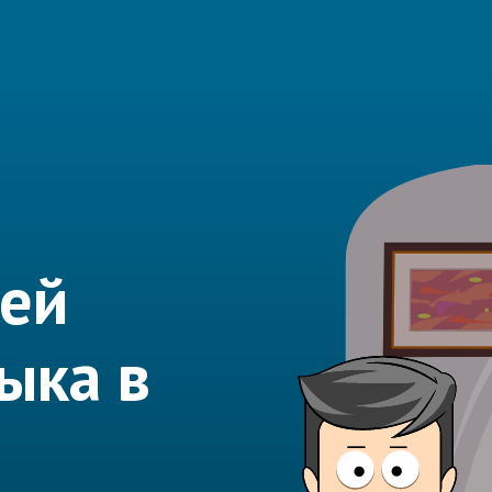
лей
ыка в