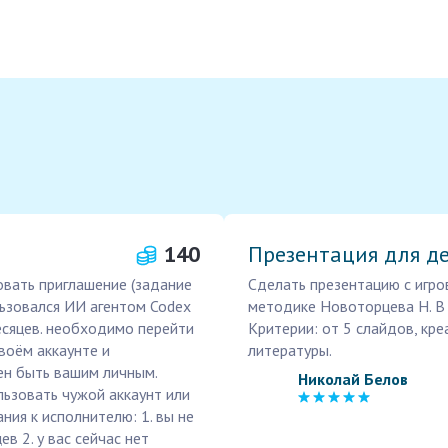
140
Презентация для де
овать приглашение (задание
Сделать презентацию с игро
льзовался ИИ агентом Codex
методике Новоторцева Н. В 
есяцев. необходимо перейти
Критерии: от 5 слайдов, кр
воём аккаунте и
литературы.
ен быть вашим личным.
Николай Белов
льзовать чужой аккаунт или
ния к исполнителю: 1. вы не
в 2. у вас сейчас нет