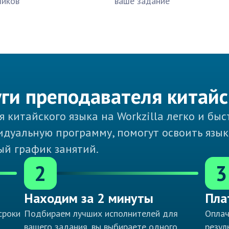
чиков
ваше задание
уги преподавателя китайс
я китайского языка на Workzilla легко и бы
дуальную программу, помогут освоить язык 
ый график занятий.
2
3
Находим за 2 минуты
Пла
сроки
Подбираем лучших исполнителей для
Оплач
вашего задания, вы выбираете одного
резул