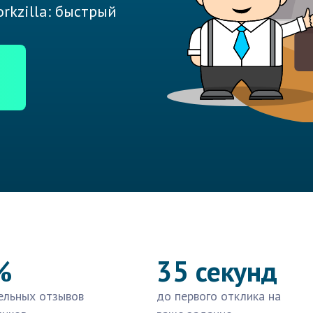
rkzilla: быстрый
%
35 секунд
ельных отзывов
до первого отклика на