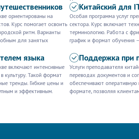
путешественников
Китайский для I
кве ориентированы на
Особая программа услуг пре
тов. Курс помогает освоить
сектора. Курс включает тех
ородской ритм. Варианты
терминологию. Работа с фр
добным для занятых
график и формат обучения —
ителем языка
Поддержка при 
скве включают интенсивные
Услуги преподавателя кита
в культуру. Такой формат
переводах документов и со
ые тренды. Гибкие цены и
обеспечивают оперативную 
пным и эффективным.
формате, позволяя клиента