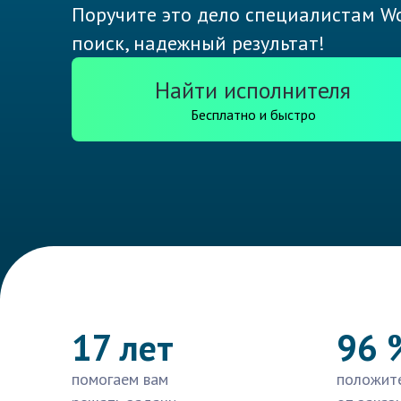
Поручите это дело специалистам Wo
поиск, надежный результат!
Найти исполнителя
Бесплатно и быстро
17 лет
96 
помогаем вам
положит