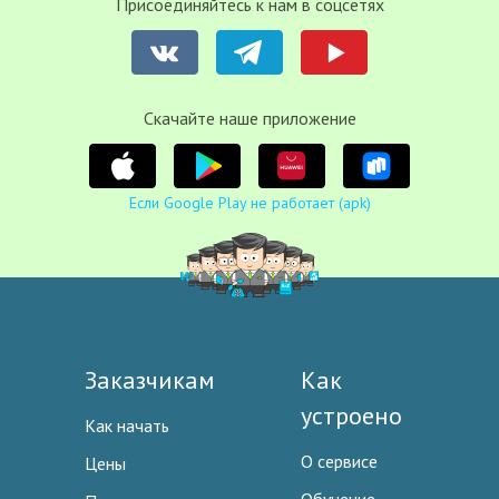
Присоединяйтесь к нам в соцсетях
Cкачайте наше приложение
Если Google Play не работает (apk)
Заказчикам
Как
устроено
Как начать
О сервисе
Цены