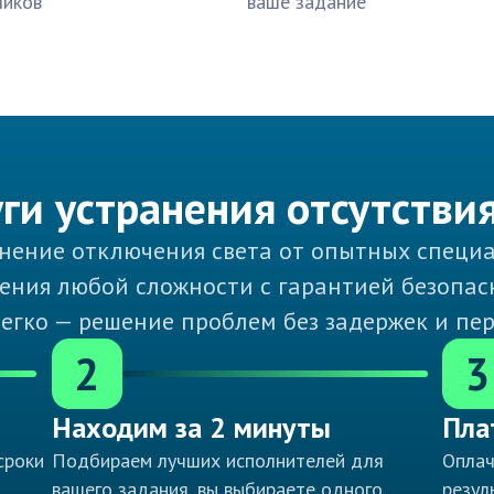
чиков
ваше задание
уги устранения отсутствия
анение отключения света от опытных специ
ния любой сложности с гарантией безопасн
легко — решение проблем без задержек и пе
2
3
Находим за 2 минуты
Пла
сроки
Подбираем лучших исполнителей для
Оплач
вашего задания, вы выбираете одного
резул