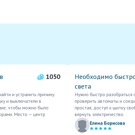
в
1050
Необходимо быстро
света
айти и устранить причину.
Нужно быстро разобраться с
ку и выключатели в
проверить автоматы и соеди
ание, чтобы можно было
простая, доступ к щитку св
орами. Место — центр
вернуть электричество.
Елена Борисова