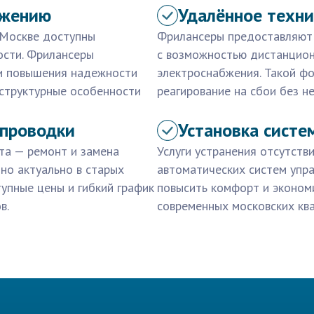
ежению
Удалённое техн
в Москве доступны
Фрилансеры предоставляют у
ости. Фрилансеры
с возможностью дистанцион
и повышения надежности
электроснабжения. Такой ф
аструктурные особенности
реагирование на сбои без н
 проводки
Установка систе
ета — ремонт и замена
Услуги устранения отсутств
но актуально в старых
автоматических систем упр
упные цены и гибкий график
повысить комфорт и экономи
в.
современных московских кв