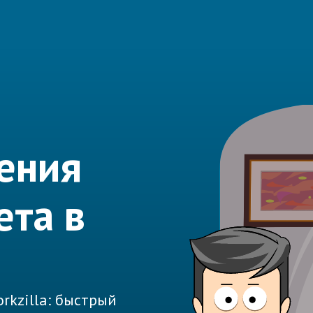
нения
ета в
rkzilla: быстрый