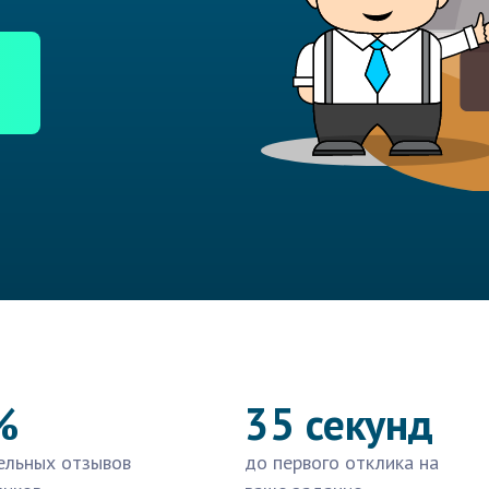
%
35 секунд
ельных отзывов
до первого отклика на