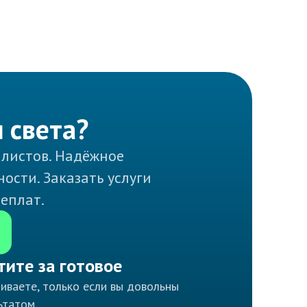
 света?
алистов. Надёжное
ости. Заказать услуги
реплат.
тите за готовое
иваете, только если вы довольны
ьтатом