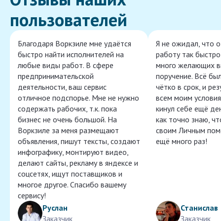
пользователей
Благодаря Воркзиле мне удаётся
Я не ожидал, что 
быстро найти исполнителей на
работу так быстро,
любые виды работ. В сфере
много желающих в
предпринимательской
поручение. Всё бы
деятельности, ваш сервис
чётко в срок, и ре
отличное подспорье. Мне не нужно
всем моим условия
содержать рабочих, т.к. пока
кинул себе ещё ден
бизнес не очень большой. На
как точно знаю, ч
Воркзиле за меня размещают
своим Личным пом
объявления, пишут тексты, создают
ещё много раз!
инфографику, монтируют видео,
делают сайты, рекламу в яндексе и
соцсетях, ищут поставщиков и
многое другое. Спасибо вашему
сервису!
Руслан
Станислав
Заказчик
Заказчик