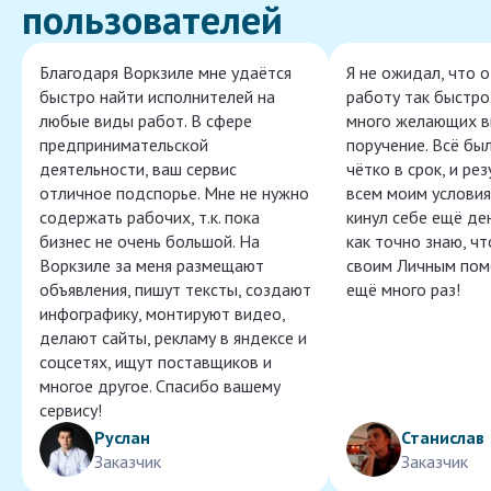
пользователей
Благодаря Воркзиле мне удаётся
Я не ожидал, что 
быстро найти исполнителей на
работу так быстро,
любые виды работ. В сфере
много желающих в
предпринимательской
поручение. Всё бы
деятельности, ваш сервис
чётко в срок, и ре
отличное подспорье. Мне не нужно
всем моим условия
содержать рабочих, т.к. пока
кинул себе ещё ден
бизнес не очень большой. На
как точно знаю, ч
Воркзиле за меня размещают
своим Личным пом
объявления, пишут тексты, создают
ещё много раз!
инфографику, монтируют видео,
делают сайты, рекламу в яндексе и
соцсетях, ищут поставщиков и
многое другое. Спасибо вашему
сервису!
Руслан
Станислав
Заказчик
Заказчик