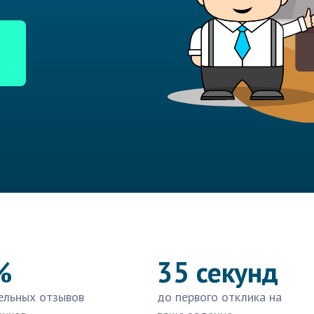
%
35 секунд
ельных отзывов
до первого отклика на