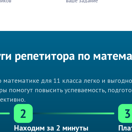
чиков
ваше задание
уги репетитора по матем
 математике для 11 класса легко и выгодно 
ы помогут повысить успеваемость, подгото
ективно.
2
3
Находим за 2 минуты
Пла