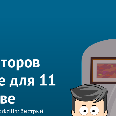
иторов
е для 11
кве
rkzilla: быстрый