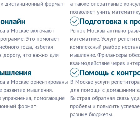
к и дистанционный формат
а также оперативные консу
позволяет учить математику
 онлайн
Подготовка к п
сса в Москве включают
Рынок Москвы активно разв
рограмме. Это помогает
математике. Услуги репетит
чебного года, избегая
комплексный разбор нестан
 дорогу, что важно для
мышление. Фрилансеры обес
взаимодействие через интер
мышления
Помощь с контр
сса в Москве ориентированы
В Москве услуги репетитора
ое развитие мышления.
для помощи с домашними за
е упражнения, помогающие
Быстрая обратная связь уд
ионный формат
пробелы и повысить успевае
разные бюджеты.