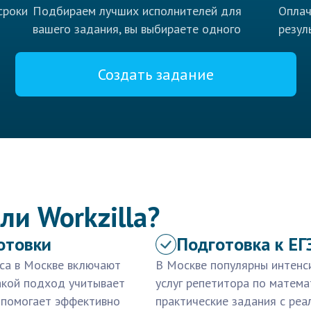
сроки
Подбираем лучших исполнителей для
Оплач
вашего задания, вы выбираете одного
резул
Создать задание
ли Workzilla?
отовки
Подготовка к ЕГ
сса в Москве включают
В Москве популярны интенси
акой подход учитывает
услуг репетитора по матема
о помогает эффективно
практические задания с реа