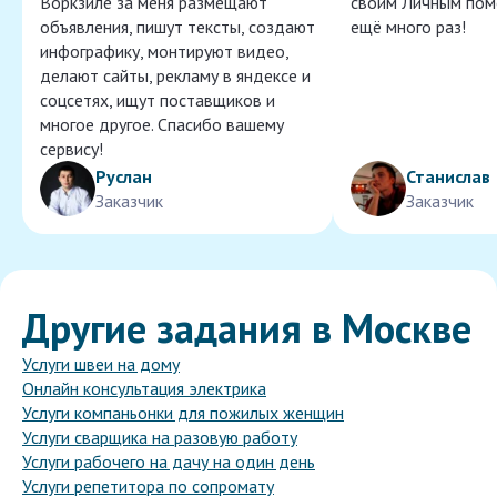
Воркзиле за меня размещают
своим Личным пом
объявления, пишут тексты, создают
ещё много раз!
инфографику, монтируют видео,
делают сайты, рекламу в яндексе и
соцсетях, ищут поставщиков и
многое другое. Спасибо вашему
сервису!
Руслан
Станислав
Заказчик
Заказчик
Другие задания в Москве
Услуги швеи на дому
Онлайн консультация электрика
Услуги компаньонки для пожилых женщин
Услуги сварщика на разовую работу
Услуги рабочего на дачу на один день
Услуги репетитора по сопромату