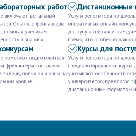
лабораторных работ
Дистанционные 
ве включают детальный
Услуги репетитора по школ
ытов. Опытные фрилансеры
оперативных онлайн-консуль
, помогая ученикам
доступу к специалистам, уч
енность в знаниях.
время, что особенно важно 
конкурсам
Курсы для посту
ве помогают подготовиться
Услуги репетитора по школ
ры фрилансеры составляют
специализированные курсы 
е задачи, повышая шансы на
учитывают особенности вст
льном уровне.
университетов, предлагая 
дистанционным форматом и 