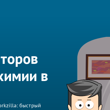
иторов
химии в
rkzilla: быстрый