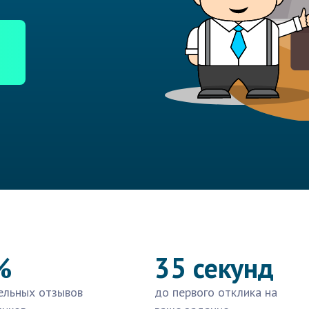
%
35 секунд
ельных отзывов
до первого отклика на