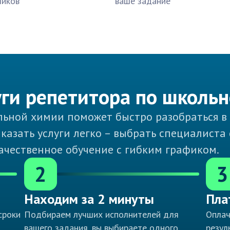
чиков
ваше задание
уги репетитора по школь
ьной химии поможет быстро разобраться в
аказать услуги легко – выбрать специалиста
ачественное обучение с гибким графиком.
2
3
Находим за 2 минуты
Пла
сроки
Подбираем лучших исполнителей для
Оплач
вашего задания, вы выбираете одного
резул