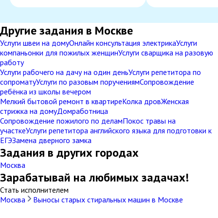
Другие задания в Москве
Услуги швеи на дому
Онлайн консультация электрика
Услуги
компаньонки для пожилых женщин
Услуги сварщика на разовую
работу
Услуги рабочего на дачу на один день
Услуги репетитора по
сопромату
Услуги по разовым поручениям
Сопровождение
ребёнка из школы вечером
Мелкий бытовой ремонт в квартире
Колка дров
Женская
стрижка на дому
Домработница
Сопровождение пожилого по делам
Покос травы на
участке
Услуги репетитора английского языка для подготовки к
ЕГЭ
Замена дверного замка
Задания в других городах
Москва
Зарабатывай на любимых задачах!
Стать исполнителем
Москва
Выносы старых стиральных машин в Москве