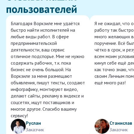
пользователей
Благодаря Воркзиле мне удаётся
Я не ожидал, что 
быстро найти исполнителей на
работу так быстро,
любые виды работ. В сфере
много желающих в
предпринимательской
поручение. Всё бы
деятельности, ваш сервис
чётко в срок, и ре
отличное подспорье. Мне не нужно
всем моим условия
содержать рабочих, т.к. пока
кинул себе ещё ден
бизнес не очень большой. На
как точно знаю, ч
Воркзиле за меня размещают
своим Личным пом
объявления, пишут тексты, создают
ещё много раз!
инфографику, монтируют видео,
делают сайты, рекламу в яндексе и
соцсетях, ищут поставщиков и
многое другое. Спасибо вашему
сервису!
Руслан
Станислав
Заказчик
Заказчик