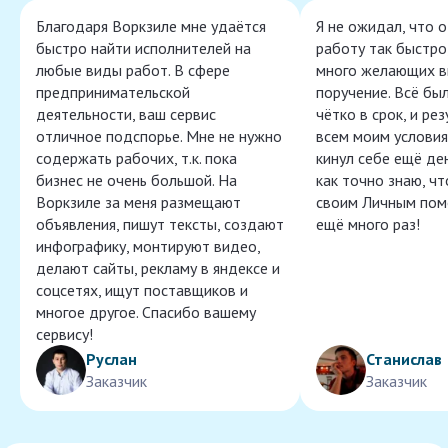
Благодаря Воркзиле мне удаётся
Я не ожидал, что 
быстро найти исполнителей на
работу так быстро,
любые виды работ. В сфере
много желающих в
предпринимательской
поручение. Всё бы
деятельности, ваш сервис
чётко в срок, и ре
отличное подспорье. Мне не нужно
всем моим условия
содержать рабочих, т.к. пока
кинул себе ещё ден
бизнес не очень большой. На
как точно знаю, ч
Воркзиле за меня размещают
своим Личным пом
объявления, пишут тексты, создают
ещё много раз!
инфографику, монтируют видео,
делают сайты, рекламу в яндексе и
соцсетях, ищут поставщиков и
многое другое. Спасибо вашему
сервису!
Руслан
Станислав
Заказчик
Заказчик