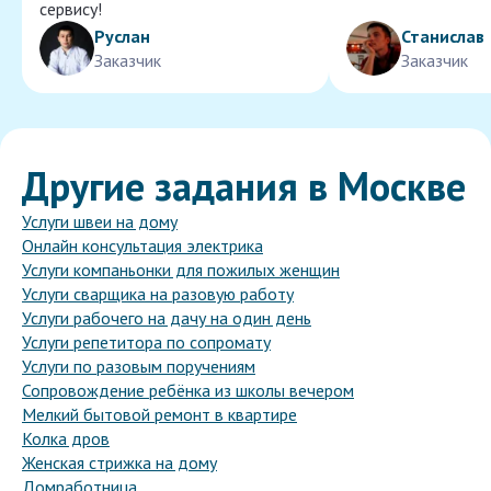
сервису!
Руслан
Станислав
Заказчик
Заказчик
Другие задания в Москве
Услуги швеи на дому
Онлайн консультация электрика
Услуги компаньонки для пожилых женщин
Услуги сварщика на разовую работу
Услуги рабочего на дачу на один день
Услуги репетитора по сопромату
Услуги по разовым поручениям
Сопровождение ребёнка из школы вечером
Мелкий бытовой ремонт в квартире
Колка дров
Женская стрижка на дому
Домработница