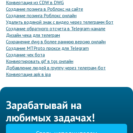
Конвертация из CDW в DWG
Создание позинга в Роблокс на сайте
Создание позинга Роблокс онлайн
Удалить водяной знак с видео через телеграмм бот
Создание обратного отсчета в Telegram-канале
Дизайн чека для телеграм
Сохранение dwg в более раннюю версию онлайн
Создание MTProto прокси для Telegram
Создание чек бота
Конвертировать gif в tgs онлайн
Добавление людей в группу через телеграм-бот
Конвертация apk в ipa
Зарабатывай на
любимых задачах!