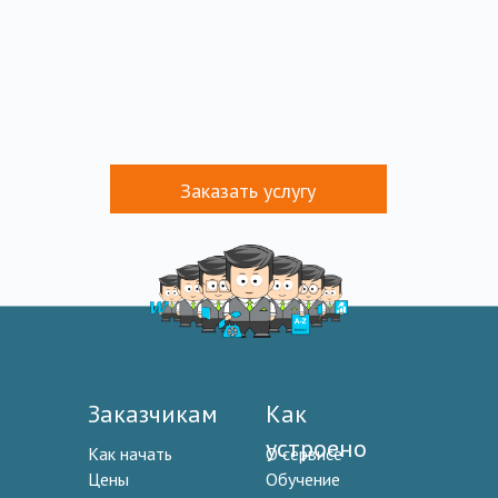
Заказать услугу
Заказчикам
Как
устроено
Как начать
О сервисе
Цены
Обучение