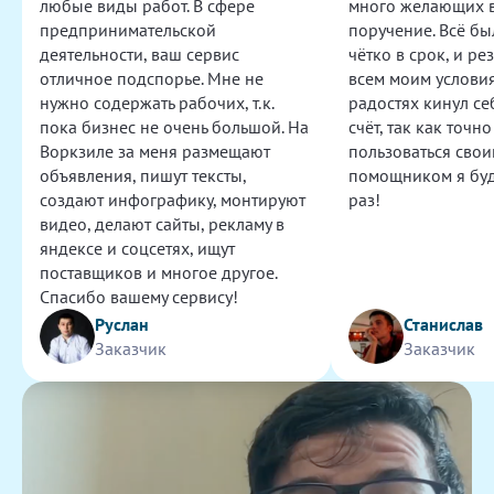
любые виды работ. В сфере
много желающих 
Тайный покупатель для магазина
предпринимательской
поручение. Всё бы
Шикарный исполнитель! Всё выполнила в рамках
деятельности, ваш сервис
чётко в срок, и ре
задания и даже больше!
отличное подспорье. Мне не
всем моим условия
600
нужно содержать рабочих, т.к.
радостях кинул се
пока бизнес не очень большой. На
счёт, так как точно
Воркзиле за меня размещают
пользоваться сво
Переработка логотипа F и W в вектор
объявления, пишут тексты,
помощником я буд
Задача выполнена хорошо, файл в нужном формате,
создают инфографику, монтируют
раз!
спасибо!
видео, делают сайты, рекламу в
500
яндексе и соцсетях, ищут
поставщиков и многое другое.
Текст для поста по видео
Спасибо вашему сервису!
Задание выполнено качественно и в срок. Без
Руслан
Станислав
ошибок.
Заказчик
Заказчик
500
Забрать и осмотреть заказ в Истре
Огромное спасибо! Кристина реально выручила.
Забрала товар из магазина, все отправила в лучшем