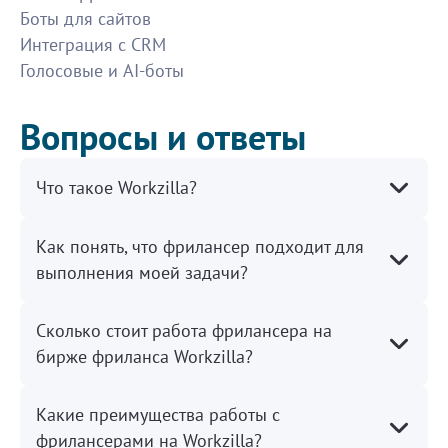
Боты для сайтов
качество.
1200
Интеграция с CRM
Голосовые и AI-боты
Улучшение и расшифровка аудио
Вопросы и ответы
Все хорошо, на исполнителя можно положиться.
800
Что такое Workzilla?
Сделать сайт, детский сад
Как понять, что фрилансер подходит для
Молодец, Мария мне все очень понравилось, без
выполнения моей задачи?
претензий.
500
Сколько стоит работа фрилансера на
Оценка состояния гаража и территори
бирже фриланса Workzilla?
Хороший исполнитель. Без нареканий. 👍
Какие преимущества работы с
500
фрилансерами на Workzilla?