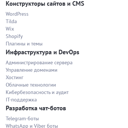
Конструкторы сайтов и CMS
Презентация о потребностях молодежи
WordPress
Задание выполнено отлично, уже сбился какой раз
Tilda
сотрудничаем с вами, как всегда премного
Wix
450
благодарен вам)
Shopify
Плагины и темы
Сбор базы магазинов интерьера
Инфраструктура и DevOps
контактов собрано меньше, чем изначально
Администрирование сервера
планировалось, пошла на уступки из-за трудоемкости
700
ручного сбора информации исполнитель всегда на
Управление доменами
связи, в целом результат неплохой
Хостинг
Облачные технологии
Презентационные фото фасадов зданий
Кибербезопасность и аудит
Задачу выполнила точно и в срок! Спасибо!
IT-поддержка
1200
Разработка чат-ботов
Telegram-боты
Расшифровка аудиофайла 2 часа
WhatsApp и Viber боты
Отличный исполнитель. Раньше срока, идеальное