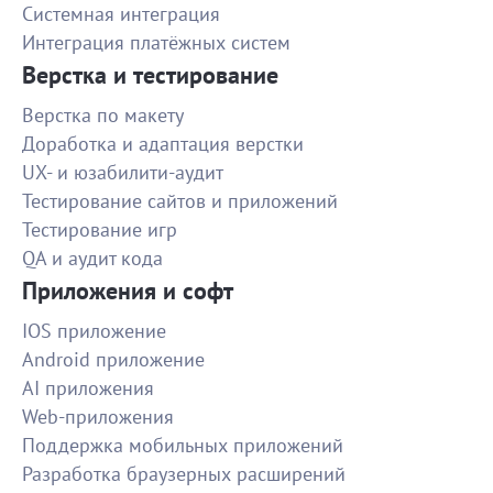
Системная интеграция
Все было выполнено по договорённостям
Интеграция платёжных систем
1500
Верстка и тестирование
Верстка по макету
Создать инфографику на основании
Доработка и адаптация верстки
Гибкое реагирование на потребности заказчика. С
UX- и юзабилити-аудит
заданием прекрасно справилась. Спасибо!
Тестирование сайтов и приложений
500
Тестирование игр
QA и аудит кода
Создание 2-минутного промо-ролика
Приложения и софт
очень крутой исполнитель. Все сделала быстро, с
учетом всех правок, креативный подход и
IOS приложение
1200
профессионализм. Буду обращаться еще!!
Android приложение
AI приложения
Курьер для доставки продуктов девуш
Web-приложения
Все супер!
Поддержка мобильных приложений
Разработка браузерных расширений
1300