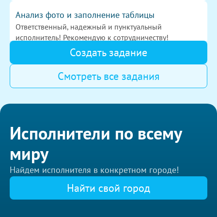
Анализ фото и заполнение таблицы
Ответственный, надежный и пунктуальный
исполнитель! Рекомендую к сотрудничеству!
500
Создать задание
Смотреть все задания
Аудит менеджера по продажам
Великолепная работа, рекомендую исполнителя
ответственно подходит к работе, приятно было
700
работать
Исполнители по всему
Курсовая работа на тему: Организаци
миру
Все замечательно. Делает правки, выслушивает
заказчика, делает так, как нужно. Огромное спасибо!
Найдем исполнителя в конкретном городе!
1000
Найти свой город
Екатеринбург
Работой довольны! Человек очень ответственно