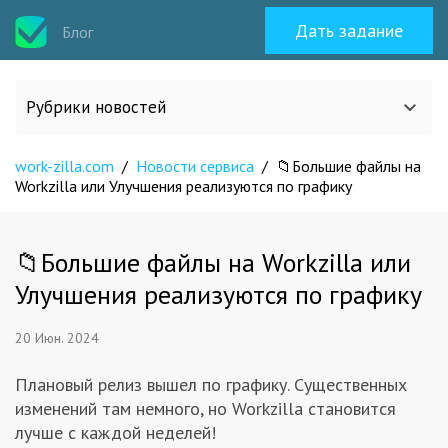
Дать задание
Блог
Рубрики новостей
work-zilla.com
/
Новости сервиса
/
📁Большие файлы на
Все статьи
Workzilla или Улучшения реализуются по графику
О work-zilla.com
📁Большие файлы на Workzilla или
Улучшения реализуются по графику
Кейсы
20 Июн. 2024
Новости сервиса
Плановый релиз вышел по графику. Существенных
изменений там немного, но Workzilla становится
Исполнителям
лучше с каждой неделей!