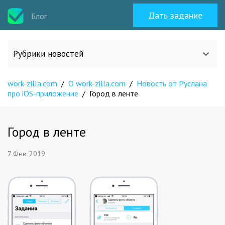
Дать задание
Блог
Рубрики новостей
work-zilla.com
/
О work-zilla.com
/
Новость от Руслана
Все статьи
про iOS-приложение
/
Город в ленте
О work-zilla.com
Город в ленте
Кейсы
7 Фев. 2019
Новости сервиса
Исполнителям