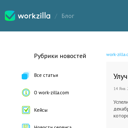
Блог
work-zilla
Рубрики новостей
Улуч
Все статьи
14 Янв.
О work-zilla.com
Успели
декаб
Кейсы
котор
Новости сервиса