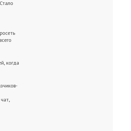
 Стало
йросеть
всего
й, когда
зчиков-
чат,