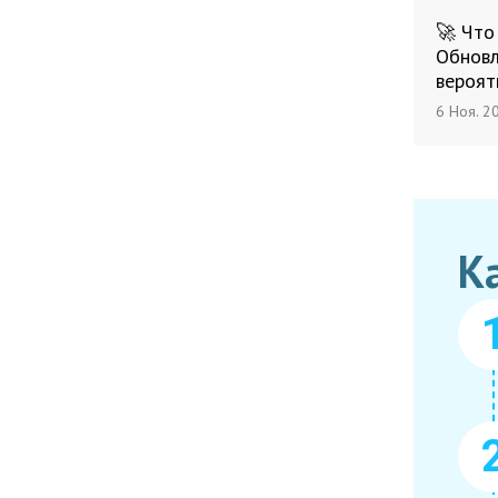
🚀 Что
Обновл
вероят
6 Ноя. 2
К