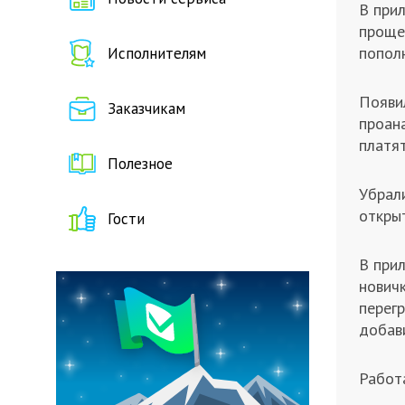
В прил
проще
пополн
Исполнителям
Появил
Заказчикам
проан
платят
Полезное
Убрал
откры
Гости
В при
новичк
перег
добав
Работ