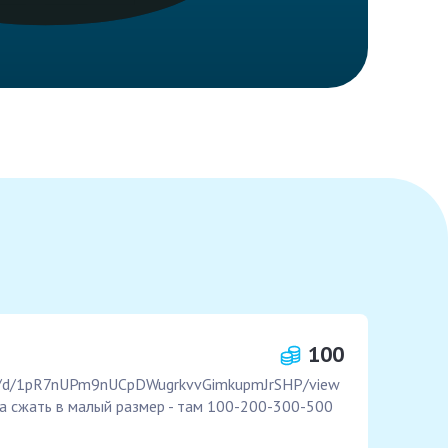
100
file/d/1pR7nUPm9nUCpDWugrkvvGimkupmJrSHP/view
да сжать в малый размер - там 100-200-300-500