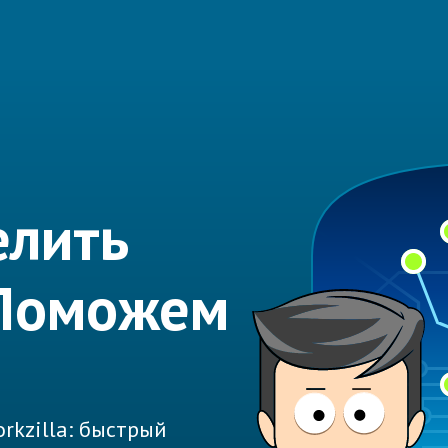
елить
 Поможем
rkzilla: быстрый