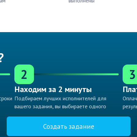
ам
выполнены
?
2
3
Находим за 2 минуты
Пла
сроки
Подбираем лучших исполнителей для
Оплач
вашего задания, вы выбираете одного
резул
Создать задание