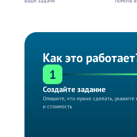
ваши задачи
помочь в
Как это работает
1
Создайте задание
Опишите, что нужно сделать, укажите 
и стоимость