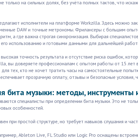
 только на сильных долях, без учёта полных тактов, что искаж
длагают исполнители на платформе Workzilla. Здесь можно за
еменные DAW и точные метрономы. Фрилансеры с большим опыто
ритм, а где важна строгая синхронизация. Выбирая специалистов
 его использованию и готовыми данными для дальнейшей работ
высокая точность результата и отсутствие риска ошибок, котор
illa, вы доверяете профессионалам с опытом работы от 15 лет 
для тех, кто не хочет тратить часы на самостоятельные попытки
еспечивает прозрачную оплату, отзывы и безопасные условия, 
ия бита музыки: методы, инструменты 
ваются специалисты при определении бита музыки. Это не только
ровых особенностей.
ен при простой структуре, но требует навыков слушания и час
ример, Ableton Live, FL Studio или Logic Pro оснащены встро