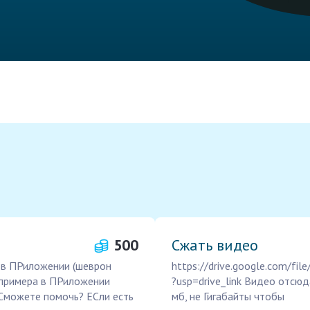
500
Сжать видео
 в ПРиложении (шеврон
https://drive.google.com/
 примера в ПРиложении
?usp=drive_link Видео отсю
 Сможете помочь? ЕСли есть
мб, не Гигабайты чтобы