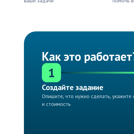
ваши задачи
помочь в
Как это работает
1
Создайте задание
Опишите, что нужно сделать, укажите 
и стоимость