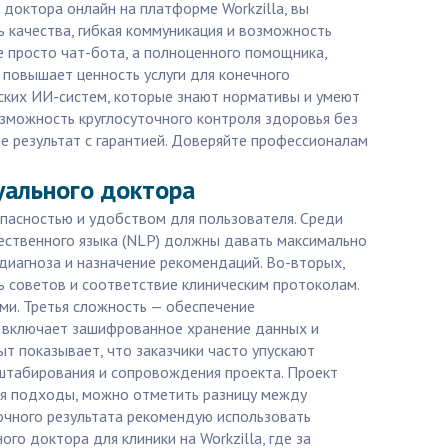
 доктора онлайн на платформе Workzilla, вы
 качества, гибкая коммуникация и возможность
 просто чат-бота, а полноценного помощника,
 повышает ценность услуги для конечного
нских ИИ-систем, которые знают нормативы и умеют
озможность круглосуточного контроля здоровья без
бе результат с гарантией. Доверяйте профессионалам
уального доктора
пасностью и удобством для пользователя. Среди
ественного языка (NLP) должны давать максимально
диагноза и назначение рекомендаций. Во-вторых,
 советов и соответствие клиническим протоколам.
ми. Третья сложность — обеспечение
о включает зашифрованное хранение данных и
т показывает, что заказчики часто упускают
штабирования и сопровождения проекта. Проект
ая подходы, можно отметить разницу между
очного результата рекомендую использовать
о доктора для клиники на Workzilla, где за