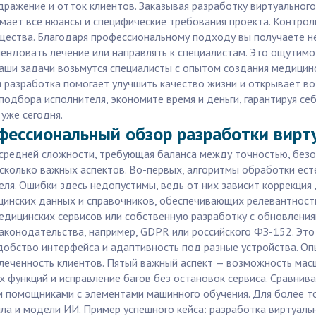
ражение и отток клиентов. Заказывая разработку виртуального
мает все нюансы и специфические требования проекта. Контроль
щества. Благодаря профессиональному подходу вы получаете не
ендовать лечение или направлять к специалистам. Это ощутимо
ваши задачи возьмутся специалисты с опытом создания медици
я разработка помогает улучшить качество жизни и открывает в
 подбора исполнителя, экономите время и деньги, гарантируя се
уже сегодня.
фессиональный обзор разработки вирт
 средней сложности, требующая баланса между точностью, безо
сколько важных аспектов. Во-первых, алгоритмы обработки ест
ля. Ошибки здесь недопустимы, ведь от них зависит коррекция 
цинских данных и справочников, обеспечивающих релевантность
едицинских сервисов или собственную разработку с обновления
аконодательства, например, GDPR или российского ФЗ-152. Эт
обство интерфейса и адаптивность под разные устройства. Опы
влеченность клиентов. Пятый важный аспект — возможность мас
 функций и исправление багов без остановок сервиса. Сравнив
 помощниками с элементами машинного обучения. Для более т
а и модели ИИ. Пример успешного кейса: разработка виртуальног