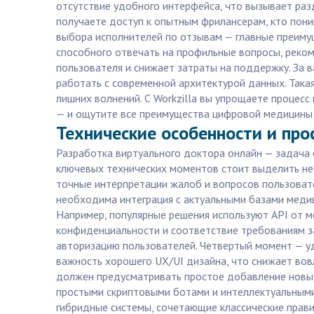
отсутствие удобного интерфейса, что вызывает разд
получаете доступ к опытным фрилансерам, кто пони
выбора исполнителей по отзывам — главные преиму
способного отвечать на профильные вопросы, реком
пользователя и снижает затраты на поддержку. За 
работать с современной архитектурой данных. Така
лишних волнений. С Workzilla вы упрощаете процесс
— и ощутите все преимущества цифровой медицины 
Технические особенности и про
Разработка виртуального доктора онлайн — задача
ключевых технических моментов стоит выделить не
точные интерпретации жалоб и вопросов пользовате
необходима интеграция с актуальными базами меди
Например, популярные решения используют API от м
конфиденциальности и соответствие требованиям з
авторизацию пользователей. Четвертый момент — уд
важность хорошего UX/UI дизайна, что снижает во
должен предусматривать простое добавление новых
простыми скриптовыми ботами и интеллектуальными
гибридные системы, сочетающие классические правил