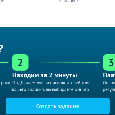
ам
выполнены
?
2
3
Находим за 2 минуты
Пла
сроки
Подбираем лучших исполнителей для
Оплач
вашего задания, вы выбираете одного
резул
Создать задание