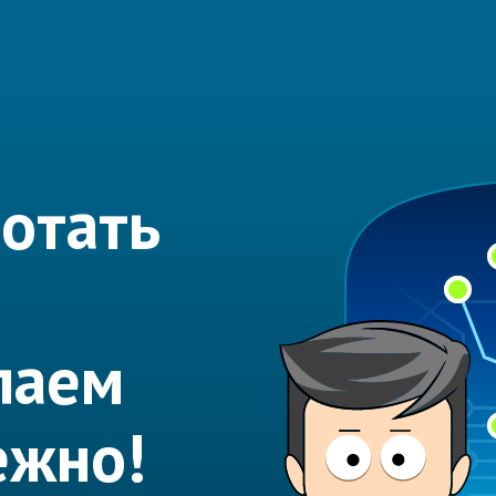
отать
лаем
ежно!