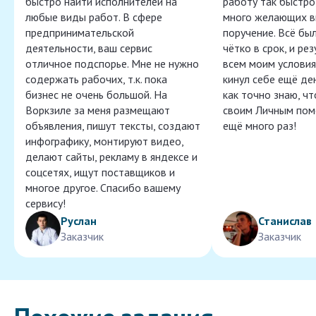
быстро найти исполнителей на
работу так быстро,
любые виды работ. В сфере
много желающих в
предпринимательской
поручение. Всё бы
деятельности, ваш сервис
чётко в срок, и ре
отличное подспорье. Мне не нужно
всем моим условия
содержать рабочих, т.к. пока
кинул себе ещё ден
бизнес не очень большой. На
как точно знаю, ч
Воркзиле за меня размещают
своим Личным пом
объявления, пишут тексты, создают
ещё много раз!
инфографику, монтируют видео,
делают сайты, рекламу в яндексе и
соцсетях, ищут поставщиков и
многое другое. Спасибо вашему
сервису!
Руслан
Станислав
Заказчик
Заказчик