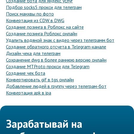
Создание бота для Яндекс услуг
Подбор socks5 прокси для телеграм
Поиск манхвы по фото
Конвертация из CDW в DWG
Создание позинга в Роблокс на сайте
Создание позинга Роблокс онлайн
Удалить водяной знак с видео через телеграмм бот
Создание обратного отсчета в Telegram-канале
Дизайн чека для телеграм
Сохранение dwg в более раннюю версию онлайн
Создание MTProto прокси для Telegram
Создание чек бота
Конвертировать gif в tgs онлайн
Добавление людей в группу через телеграм-бот
Конвертация apk в ipa
Зарабатывай на