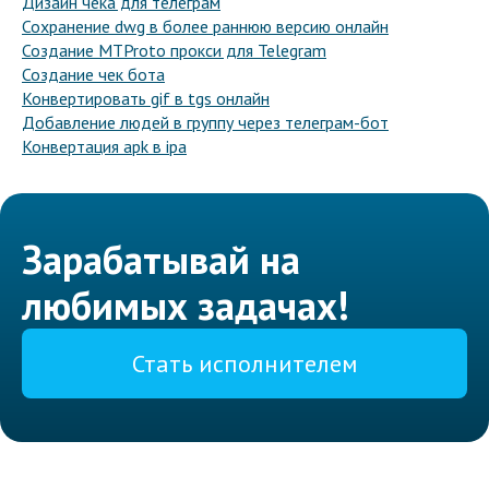
Дизайн чека для телеграм
Сохранение dwg в более раннюю версию онлайн
Создание MTProto прокси для Telegram
Создание чек бота
Конвертировать gif в tgs онлайн
Добавление людей в группу через телеграм-бот
Конвертация apk в ipa
Зарабатывай на
любимых задачах!
Стать исполнителем