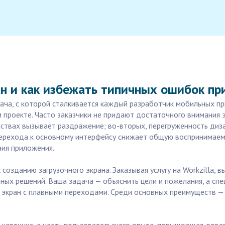
н и как избежать типичных ошибок пр
адача, с которой сталкивается каждый разработчик мобильных п
м проекте. Часто заказчики не придают достаточного внимания э
ствах вызывает раздражение; во-вторых, перегруженность диза
 перехода к основному интерфейсу снижает общую воспринимаем
ния приложения.
озданию загрузочного экрана. Заказывая услугу на Workzilla, 
ных решений. Ваша задача — объяснить цели и пожелания, а сп
й экран с плавными переходами. Среди основных преимуществ 