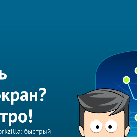
ь
экран?
тро!
rkzilla: быстрый