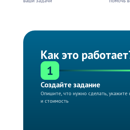
ваши задачи
помочь в
Как это работает
1
Создайте задание
Опишите, что нужно сделать, укажите 
и стоимость