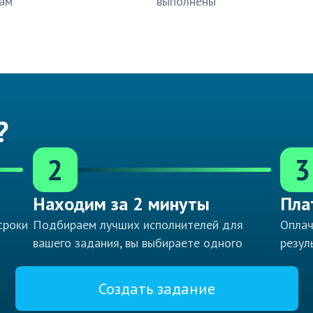
ам
выполнены
?
2
3
Находим за 2 минуты
Пла
сроки
Подбираем лучших исполнителей для
Оплач
вашего задания, вы выбираете одного
резул
Создать задание