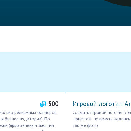
500
Игровой логотип Art
колько релкамных баннеров.
Создать игровой логотип для
я бизнес аудитории). По
шрифтом, поменять надпись н
ркий (ярко зеленый, желтий,
так же фото