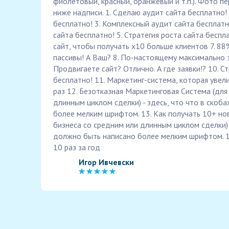
фиолетовый, красный, оранжевый и т.п.). Фото п
ниже надписи. 1. Сделаю аудит сайта бесплатно!
бесплатно! 3. Комплексный аудит сайта бесплатн
сайта бесплатно! 5. Стратегия роста сайта беспл
сайт, чтобы получать х10 больше клиентов 7. 88%
пассивы! А Ваш? 8. По-настоящему максимально 
Продвигаете сайт? Отлично. А где заявки!? 10. С
бесплатно! 11. Маркетинг-система, которая увел
раз 12. Безотказная Маркетинговая Система (для
длинным циклом сделки) - здесь, что что в скоб
более мелким шрифтом. 13. Как получать 10+ но
бизнеса со средним или длинным циклом сделки) -
должно быть написано более мелким шрифтом. 14
10 раз за год
Игор Ивчевски