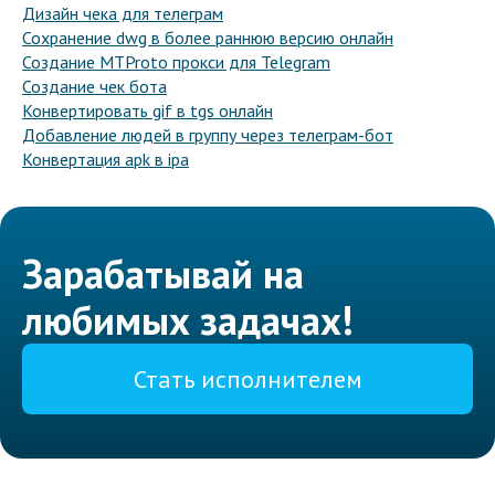
Дизайн чека для телеграм
Сохранение dwg в более раннюю версию онлайн
Создание MTProto прокси для Telegram
Создание чек бота
Конвертировать gif в tgs онлайн
Добавление людей в группу через телеграм-бот
Конвертация apk в ipa
Зарабатывай на
любимых задачах!
Стать исполнителем