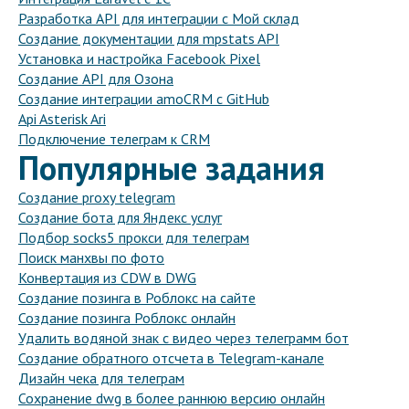
Разработка API для интеграции с Мой склад
Создание документации для mpstats API
Установка и настройка Facebook Pixel
Создание API для Озона
Создание интеграции amoCRM с GitHub
Api Asterisk Ari
Подключение телеграм к CRM
Популярные задания
Создание proxy telegram
Создание бота для Яндекс услуг
Подбор socks5 прокси для телеграм
Поиск манхвы по фото
Конвертация из CDW в DWG
Создание позинга в Роблокс на сайте
Создание позинга Роблокс онлайн
Удалить водяной знак с видео через телеграмм бот
Создание обратного отсчета в Telegram-канале
Дизайн чека для телеграм
Сохранение dwg в более раннюю версию онлайн