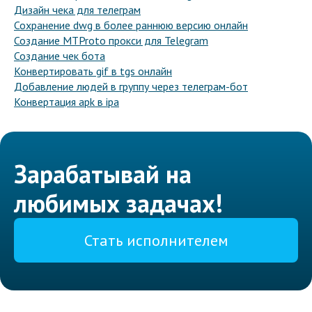
Дизайн чека для телеграм
Сохранение dwg в более раннюю версию онлайн
Создание MTProto прокси для Telegram
Создание чек бота
Конвертировать gif в tgs онлайн
Добавление людей в группу через телеграм-бот
Конвертация apk в ipa
Зарабатывай на
любимых задачах!
Стать исполнителем