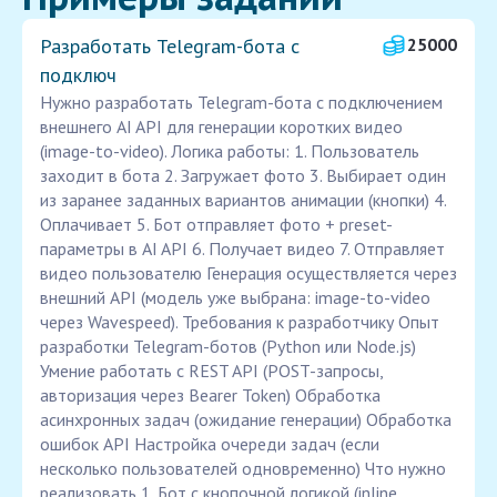
Разработать Telegram-бота с
25000
подключ
Нужно разработать Telegram-бота с подключением
внешнего AI API для генерации коротких видео
(image-to-video). Логика работы: 1. Пользователь
заходит в бота 2. Загружает фото 3. Выбирает один
из заранее заданных вариантов анимации (кнопки) 4.
Оплачивает 5. Бот отправляет фото + preset-
параметры в AI API 6. Получает видео 7. Отправляет
видео пользователю Генерация осуществляется через
внешний API (модель уже выбрана: image-to-video
через Wavespeed). Требования к разработчику Опыт
разработки Telegram-ботов (Python или Node.js)
Умение работать с REST API (POST-запросы,
авторизация через Bearer Token) Обработка
асинхронных задач (ожидание генерации) Обработка
ошибок API Настройка очереди задач (если
несколько пользователей одновременно) Что нужно
реализовать 1. Бот с кнопочной логикой (inline