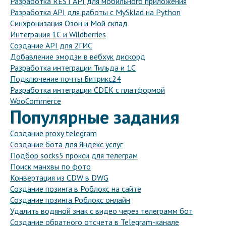
Разработка REST API для мобильного приложения
Разработка API для работы с MySklad на Python
Синхронизация Озон и Мой склад
Интеграция 1С и Wildberries
Создание API для 2ГИС
Добавление эмодзи в вебхук дискорд
Разработка интеграции Тильда и 1С
Подключение почты Битрикс24
Разработка интеграции CDEK с платформой
WooCommerce
Популярные задания
Создание proxy telegram
Создание бота для Яндекс услуг
Подбор socks5 прокси для телеграм
Поиск манхвы по фото
Конвертация из CDW в DWG
Создание позинга в Роблокс на сайте
Создание позинга Роблокс онлайн
Удалить водяной знак с видео через телеграмм бот
Создание обратного отсчета в Telegram-канале