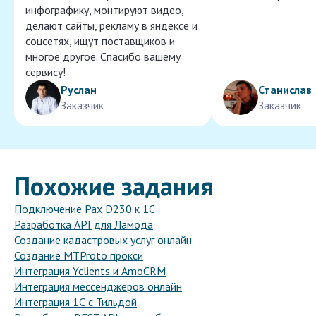
инфографику, монтируют видео,
делают сайты, рекламу в яндексе и
соцсетях, ищут поставщиков и
многое другое. Спасибо вашему
сервису!
Руслан
Станислав
Заказчик
Заказчик
Похожие задания
Подключение Pax D230 к 1С
Разработка API для Ламода
Создание кадастровых услуг онлайн
Создание MTProto прокси
Интеграция Yclients и AmoCRM
Интеграция мессенджеров онлайн
Интеграция 1С с Тильдой