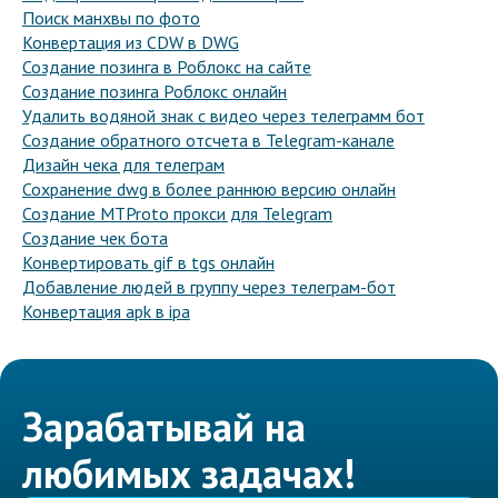
Поиск манхвы по фото
Конвертация из CDW в DWG
Создание позинга в Роблокс на сайте
Создание позинга Роблокс онлайн
Удалить водяной знак с видео через телеграмм бот
Создание обратного отсчета в Telegram-канале
Дизайн чека для телеграм
Сохранение dwg в более раннюю версию онлайн
Создание MTProto прокси для Telegram
Создание чек бота
Конвертировать gif в tgs онлайн
Добавление людей в группу через телеграм-бот
Конвертация apk в ipa
Зарабатывай на
любимых задачах!