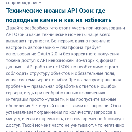
сопровождением.
Технические нюансы API Озон: где
подводные камни и как их избежать
Давайте разберёмся, что стоит учесть при использовании
API Озон и какие технические моменты чаще всего
вызывают трудности. Во-первых, важно правильно
настроить авторизацию — платформа требует
использование OAuth 2.0, и без корректного получения
токена доступ к API невозможен. Во-вторых, формат
данных — API работает с JSON, но необходимо строго
соблюдать структуру объектов и обязательные поля,
иначе система вернёт ошибки. Третья распространённая
проблема — правильная обработка ответов и ошибок
сервера, ведь при необработанных исключениях
интеграция просто «упадёт», и вы пропустите важные
обновления. Четвёртый нюанс — лимиты запросов: Озон
устанавливает ограничения по количеству запросов в
минуту, и если их превысить, система временно блокирует
доступ. Такой момент часто не учитывают, что негативно
отражается на бизнес-процессах. Наконец, пятый аспект —