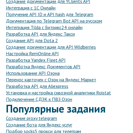
Создание документации для YClients API
Интеграция с 1С Онлайн
Получение API ID и API hash для Telegram
Документация по Telegram Bot API на русском
Интеграция Tilda с Битрикс24 онлайн
Разработка API для Яндекс Такси
Создание API для Dota 2
Создание документации для API Wildberries
Настройка RemOnline API
Разработка Yandex Fleet API
Разработка Яндекс Документов API
Использование API Озона
Перенос карточек с Озон на Яндекс Маркет
Разработка API для Aliexpress
Установка и настройка сквозной аналитики Roistat
Подключение СДЭК к ПВЗ Озон
Популярные задания
Создание proxy telegram
Создание бота для Яндекс услуг
Подбор socks5 прокси для телеграм