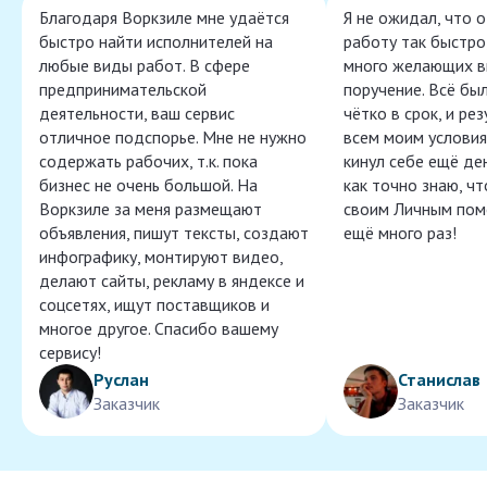
Благодаря Воркзиле мне удаётся
Я не ожидал, что 
быстро найти исполнителей на
работу так быстро,
любые виды работ. В сфере
много желающих в
предпринимательской
поручение. Всё бы
деятельности, ваш сервис
чётко в срок, и ре
отличное подспорье. Мне не нужно
всем моим условия
содержать рабочих, т.к. пока
кинул себе ещё ден
бизнес не очень большой. На
как точно знаю, ч
Воркзиле за меня размещают
своим Личным пом
объявления, пишут тексты, создают
ещё много раз!
инфографику, монтируют видео,
делают сайты, рекламу в яндексе и
соцсетях, ищут поставщиков и
многое другое. Спасибо вашему
сервису!
Руслан
Станислав
Заказчик
Заказчик