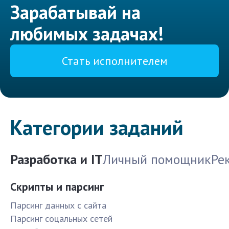
Зарабатывай на
любимых задачах!
Стать исполнителем
Категории заданий
Разработка и IT
Личный помощник
Ре
Скрипты и парсинг
Парсинг данных с сайта
Парсинг соцальных сетей