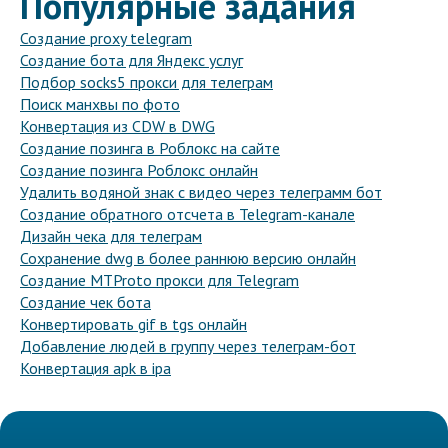
Популярные задания
Создание proxy telegram
Создание бота для Яндекс услуг
Подбор socks5 прокси для телеграм
Поиск манхвы по фото
Конвертация из CDW в DWG
Создание позинга в Роблокс на сайте
Создание позинга Роблокс онлайн
Удалить водяной знак с видео через телеграмм бот
Создание обратного отсчета в Telegram-канале
Дизайн чека для телеграм
Сохранение dwg в более раннюю версию онлайн
Создание MTProto прокси для Telegram
Создание чек бота
Конвертировать gif в tgs онлайн
Добавление людей в группу через телеграм-бот
Конвертация apk в ipa