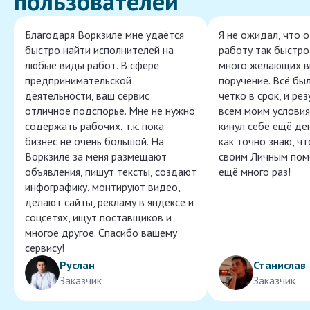
пользователей
Благодаря Воркзиле мне удаётся
Я не ожидал, что 
быстро найти исполнителей на
работу так быстро,
любые виды работ. В сфере
много желающих в
предпринимательской
поручение. Всё бы
деятельности, ваш сервис
чётко в срок, и ре
отличное подспорье. Мне не нужно
всем моим условия
содержать рабочих, т.к. пока
кинул себе ещё ден
бизнес не очень большой. На
как точно знаю, ч
Воркзиле за меня размещают
своим Личным пом
объявления, пишут тексты, создают
ещё много раз!
инфографику, монтируют видео,
делают сайты, рекламу в яндексе и
соцсетях, ищут поставщиков и
многое другое. Спасибо вашему
сервису!
Руслан
Станислав
Заказчик
Заказчик