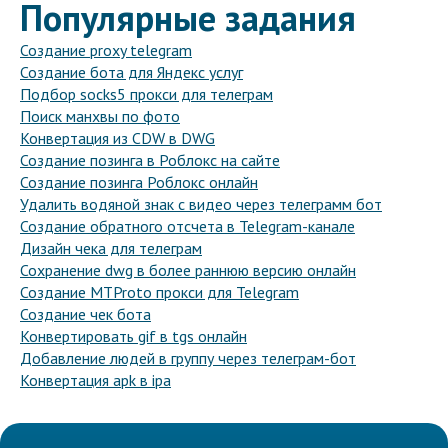
Популярные задания
Создание proxy telegram
Создание бота для Яндекс услуг
Подбор socks5 прокси для телеграм
Поиск манхвы по фото
Конвертация из CDW в DWG
Создание позинга в Роблокс на сайте
Создание позинга Роблокс онлайн
Удалить водяной знак с видео через телеграмм бот
Создание обратного отсчета в Telegram-канале
Дизайн чека для телеграм
Сохранение dwg в более раннюю версию онлайн
Создание MTProto прокси для Telegram
Создание чек бота
Конвертировать gif в tgs онлайн
Добавление людей в группу через телеграм-бот
Конвертация apk в ipa