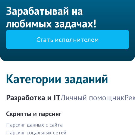
Зарабатывай на
любимых задачах!
Стать исполнителем
Категории заданий
Разработка и IT
Личный помощник
Ре
Скрипты и парсинг
Парсинг данных с сайта
Парсинг соцальных сетей